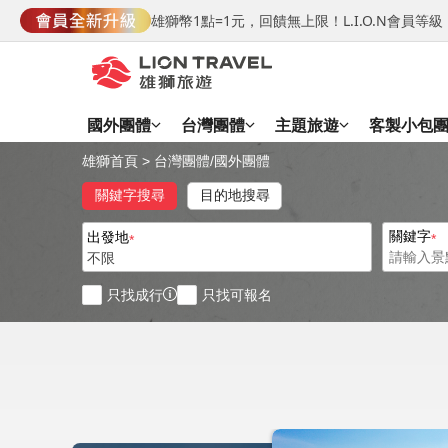
雄獅幣1點=1元，回饋無上限！L.I.O.N會員
國外團體
台灣團體
主題旅遊
客製小包
雄獅首頁
>
台灣團體
/
國外團體
關鍵字搜尋
目的地搜尋
關鍵字
出發地
不限
只找成行
只找可報名