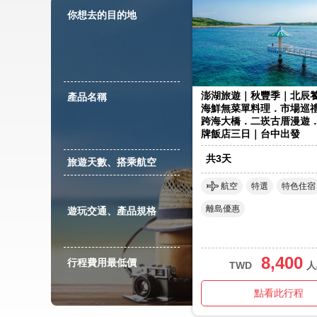
你想去的目的地
澎湖旅遊｜秋豐季｜北辰
產品名稱
海鮮無菜單料理．市場巡
跨海大橋．二崁古厝漫遊
牌飯店三日｜台中出發
共
3
天
旅遊天數、搭乘航空
航空
特選
特色住宿
離島優惠
遊玩交通、產品規格
8,400
行程費用最低價
TWD
人
點看此行程