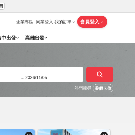
閉
會員登入
企業專區
同業登入
我的訂單
台中出發
高雄出發
~
熱門搜尋
暑假卡位