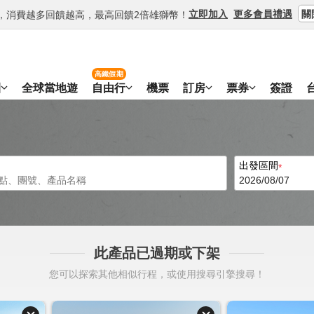
關
立即加入
更多會員禮遇
等級，消費越多回饋越高，最高回饋2倍雄獅幣！
高鐵假期
團
全球當地遊
自由行
機票
訂房
票券
簽證
出發區間
此產品已過期或下架
您可以探索其他相似行程，或使用搜尋引擎搜尋！