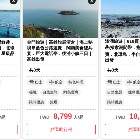
澎湖旅遊｜618
饕鮮趣．
金門旅遊｜高雄旅展清倉｜海上秘
🏝️探索潮間帶
禮．北環
境🚢藍色公路遊覽．閩南美食總兵
．星級品
宴．巨大電話亭．後浦小鎮三日｜
寶．北環島．半自
高雄出發
出發
共
3
天
共
3
天
巴士
航空
特色料理
巴士
航
秘境
自然生態
離島優惠
自然生態
離島優
限時優惠
旅展
限時優惠
8,799
10
/起
TWD
人/起
TWD
點看此行程
點看