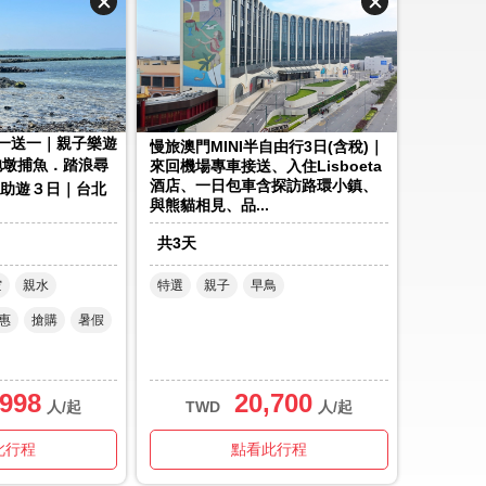
買一送一｜親子樂遊
慢旅澳門MINI半自由行3日(含稅)｜
．抱墩捕魚．踏浪尋
來回機場專車接送、入住Lisboeta
酒店、一日包車含探訪路環小鎮、
助遊３日｜台北
與熊貓相見、品...
共
3
天
空
親水
特選
親子
早鳥
惠
搶購
暑假
,998
20,700
人/起
TWD
人/起
此行程
點看此行程