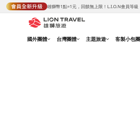
雄獅幣1點=1元，回饋無上限！L.I.O.N會員
國外團體
台灣團體
主題旅遊
客製小包