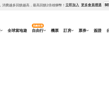
關
立即加入
更多會員禮遇
等級，消費越多回饋越高，最高回饋2倍雄獅幣！
高鐵假期
團
全球當地遊
自由行
機票
訂房
票券
簽證