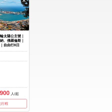
輪太陽公主號｜
納、佛羅倫斯｜
｜自由行8日
,900
人/起
此行程