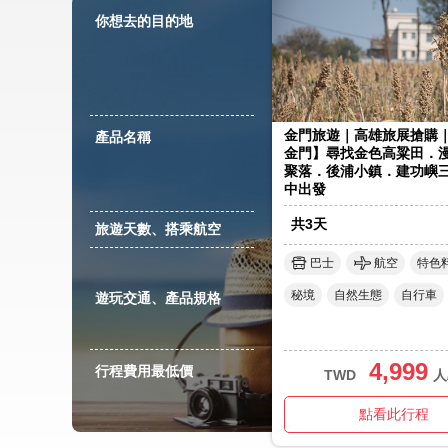
你想去的目的地
金門旅遊｜高雄旅展搶購
產品名稱
金門】尋找金色高粱田．
聚落．後浦小鎮．建功嶼
中出發
共
3
天
旅遊天數、搭乘航空
巴士
航空
特色
秘境
自然生態
自行車
遊玩交通、產品規格
4,999
行程費用最低價
TWD
人
點看此行程