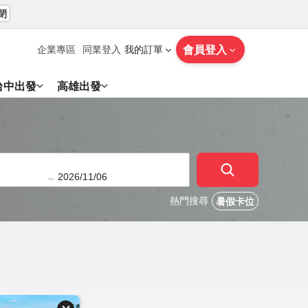
閉
會員登入
企業專區
同業登入
我的訂單
台中出發
高雄出發
~
熱門搜尋
暑假卡位