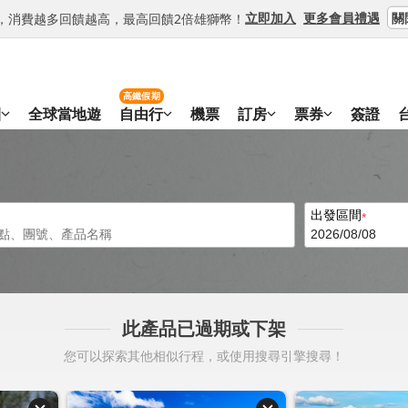
關
立即加入
更多會員禮遇
等級，消費越多回饋越高，最高回饋2倍雄獅幣！
高鐵假期
團
全球當地遊
自由行
機票
訂房
票券
簽證
出發區間
此產品已過期或下架
您可以探索其他相似行程，或使用搜尋引擎搜尋！