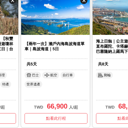
｜【秋豐
海上日蝕｜公主遊
漫遊瓊林
【兩年一次】瀨戶內海島波海道單
直布羅陀、卡塔赫
三日｜台
車｜島波海道｜5日
巴塞隆納上羅馬下
共
5
天
共
8
天
料理
巴士
航空
自行車
郵輪
特產
世界遺產
66,900
68
/起
TWD
人/起
TWD
點看此行程
點看