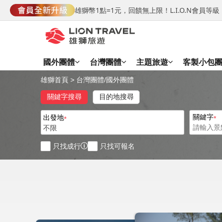
雄獅幣1點=1元，回饋無上限！L.I.O.N會員
國外團體
台灣團體
主題旅遊
客製小包
雄獅首頁
>
台灣團體
/
國外團體
關鍵字搜尋
目的地搜尋
關鍵字
出發地
不限
只找成行
只找可報名