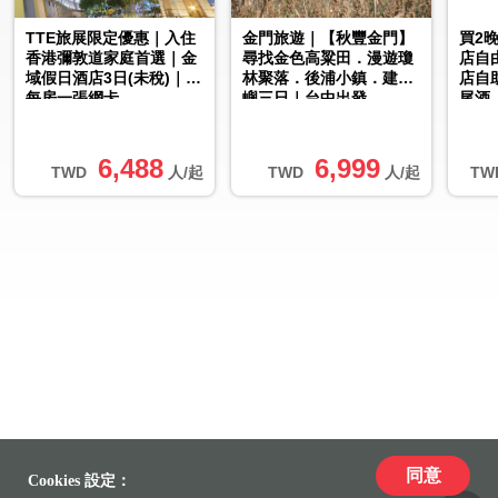
TTE旅展限定優惠｜入住
金門旅遊｜【秋豐金門】
買2
香港彌敦道家庭首選｜金
尋找金色高粱田．漫遊瓊
店自
域假日酒店3日(未稅)｜贈
林聚落．後浦小鎮．建功
店自
每房一張網卡
嶼三日｜台中出發
尾酒
服務
6,488
6,999
TWD
人/起
TWD
人/起
TW
同意
Cookies 設定：