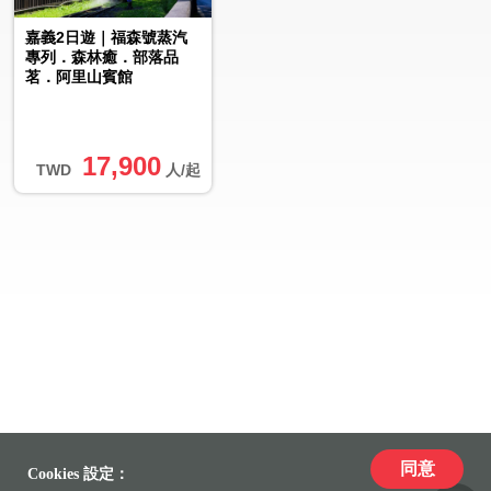
嘉義2日遊｜福森號蒸汽
專列．森林癒．部落品
茗．阿里山賓館
17,900
TWD
人/起
同意
Cookies 設定：