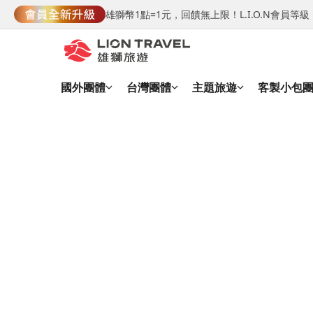
雄獅幣1點=1元，回饋無上限！L.I.O.N會員
國外團體
台灣團體
主題旅遊
客製小包