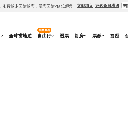
關
立即加入
更多會員禮遇
等級，消費越多回饋越高，最高回饋2倍雄獅幣！
高鐵假期
團
全球當地遊
自由行
機票
訂房
票券
簽證