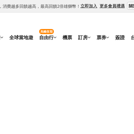
關
立即加入
更多會員禮遇
等級，消費越多回饋越高，最高回饋2倍雄獅幣！
高鐵假期
團
全球當地遊
自由行
機票
訂房
票券
簽證