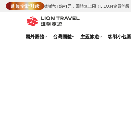
雄獅幣1點=1元，回饋無上限！L.I.O.N會員
國外團體
台灣團體
主題旅遊
客製小包