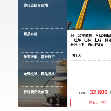
你想去的目的地
產品名稱
26．27年航程｜MSC郵
｜杜拜．巴林．杜哈．阿
杜拜上下｜自由行8日
共
8
天
旅遊天數、搭乘航空
遊玩交通、產品規格
32,600
行程費用最低價
TWD
點看此行程