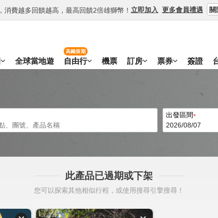
關
立即加入
更多會員禮遇
等級，消費越多回饋越高，最高回饋2倍雄獅幣！
高鐵假期
團
全球當地遊
自由行
機票
訂房
票券
簽證
出發區間
此產品已過期或下架
您可以探索其他相似行程，或使用搜尋引擎搜尋！