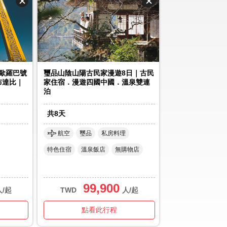
輪歐羅巴號
璽品山陰山陽古民家漫遊8日｜古民
布達比｜
家住宿．漫遊四國中國．溫泉雙連
泊
共
8
天
航空
璽品
私房料理
特色住宿
溫泉飯店
無購物店
99,900
人/起
TWD
人/起
點看此行程