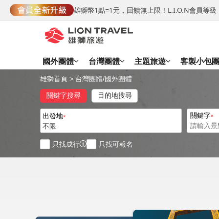
雄獅幣1點=1元，回饋無上限！L.I.O.N會員
國外團體
台灣團體
主題旅遊
客製小包
雄獅首頁
>
台灣團體
/
國外團體
關鍵字搜尋
目的地搜尋
關鍵字
出發地
不限
只找成行
只找可報名