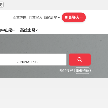
閉
會員登入
企業專區
同業登入
我的訂單
台中出發
高雄出發
~
熱門搜尋
暑假卡位