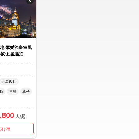
地‧軍樂節皇室風
倫敦‧五星連泊
五星飯店
動
早鳥
親子
,800
人/起
此行程