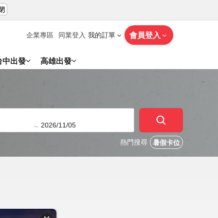
閉
會員登入
企業專區
同業登入
我的訂單
台中出發
高雄出發
~
熱門搜尋
暑假卡位