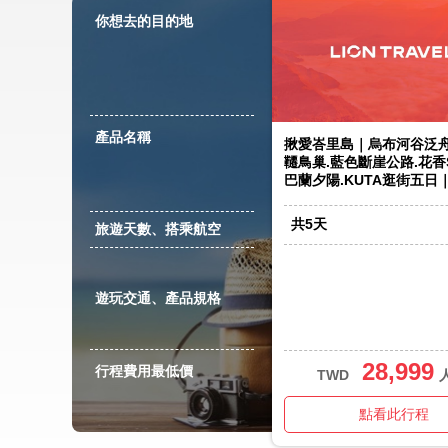
你想去的目的地
產品名稱
揪愛峇里島｜烏布河谷泛舟
韆鳥巢.藍色斷崖公路.花香S
巴蘭夕陽.KUTA逛街五日
共
5
天
旅遊天數、搭乘航空
遊玩交通、產品規格
28,999
行程費用最低價
TWD
點看此行程