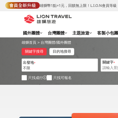
雄獅幣1點=1元，回饋無上限！L.I.O.N會員
國外團體
台灣團體
主題旅遊
客製小包
雄獅首頁
>
台灣團體
/
國外團體
關鍵字搜尋
目的地搜尋
關鍵字
出發地
不限
只找成行
只找可報名