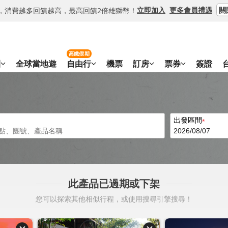
關
立即加入
更多會員禮遇
等級，消費越多回饋越高，最高回饋2倍雄獅幣！
高鐵假期
團
全球當地遊
自由行
機票
訂房
票券
簽證
出發區間
此產品已過期或下架
您可以探索其他相似行程，或使用搜尋引擎搜尋！