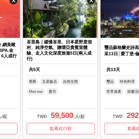
峇里島｜緩慢峇里、日本星野度假
.網美鞦
村、純淨空氣、贈環亞貴賓室體
璽品蘇格蘭史詩高
PA.金
驗、走入文化深度旅遊5日(兩人成
采13日│愛丁堡‧
｜6人成行
行)
共
5
天
共
13
天
尊爵
五星飯店
自然生態
璽品
特色料理
Mini tour
蜜月
世界遺產
節慶活
59,500
292
人/起
TWD
人/起
TWD
點看此行程
點看