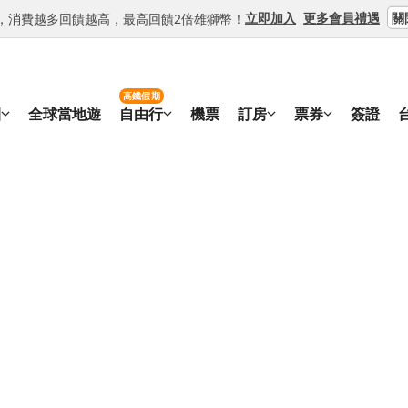
關
立即加入
更多會員禮遇
等級，消費越多回饋越高，最高回饋2倍雄獅幣！
高鐵假期
團
全球當地遊
自由行
機票
訂房
票券
簽證