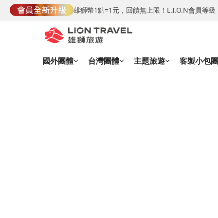
雄獅幣1點=1元，回饋無上限！L.I.O.N會員
國外團體
台灣團體
主題旅遊
客製小包