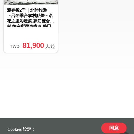
迎春折2千｜北陸旅遊｜
下呂冬季合掌村點燈～名
花之里彩燈祭.夢幻雙合掌
村.御在所纜車樹冰.熱田
神宮五日｜高雄大阪來回
81,900
TWD
人/起
同意
Cookies 設定：