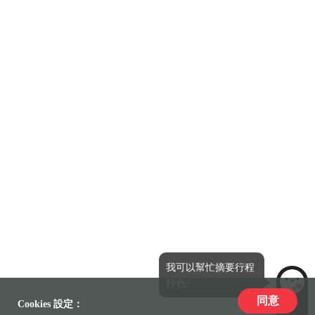
我可以幫忙摘要行程
特色~
同意
LiLi
Cookies 設定：