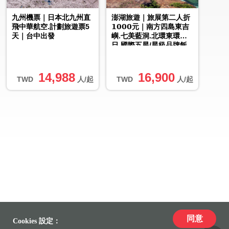
九州機票｜日本北九州直
澎湖旅遊｜旅展第二人折
飛中華航空.計劃旅遊票5
𝟭𝟬𝟬𝟬元｜南方四島東吉
天｜台中出發
嶼.七美藍洞.北環東環３
日.國際五星/星級品牌飯
店
14,988
16,900
TWD
人/起
TWD
人/起
同意
Cookies 設定：