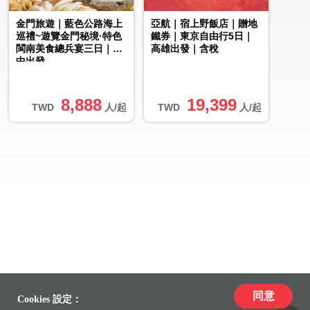
金門旅遊｜藍色公路海上
亞航｜宿上野飯店｜贈地
巡禮~遊覽金門秘境·特色
鐵券｜東京自由行5日｜
閩南美食總兵宴三日｜台
高雄出發｜含稅
中出發
8,888
19,399
TWD
人/起
TWD
人/起
同意
Cookies 設定：