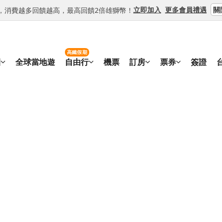
關
立即加入
更多會員禮遇
等級，消費越多回饋越高，最高回饋2倍雄獅幣！
高鐵假期
團
全球當地遊
自由行
機票
訂房
票券
簽證