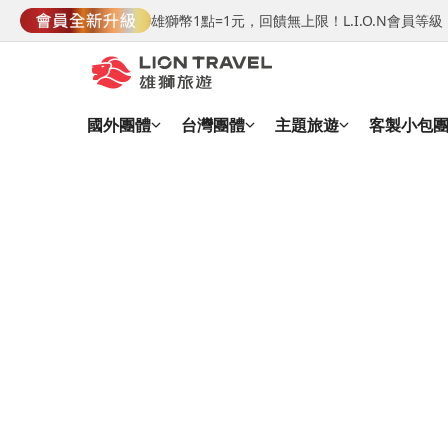
雄獅幣1點=1元，回饋無上限！L.I.O.N會員
國外團體
台灣團體
主題旅遊
客製小包