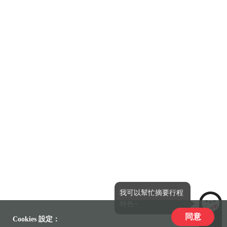
我可以幫忙摘要行程
特色~
同意
LiLi
Cookies 設定：