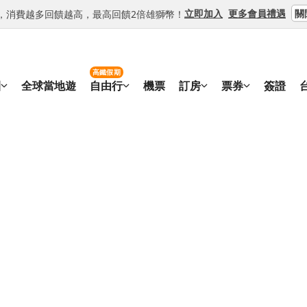
關
立即加入
更多會員禮遇
等級，消費越多回饋越高，最高回饋2倍雄獅幣！
高鐵假期
團
全球當地遊
自由行
機票
訂房
票券
簽證