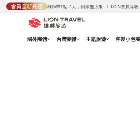
雄獅幣1點=1元，回饋無上限！L.I.O.N會員
國外團體
台灣團體
主題旅遊
客製小包