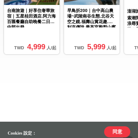
台南旅遊｜好享住奢華旅
早鳥折200｜台中高山農
澎湖
宿｜五星桂田酒店.阿力海
場~武陵南谷生態.北谷天
索潮
百匯餐廳自助晚餐二日｜
空之鏡.福壽山賞花趣.希
浪尋
中部出發
利克傳說.最高宮殿梨山賓
遊３
館二日│大人囝仔
4,999
5,999
TWD
人/起
TWD
人/起
T
同意
Cookies 設定：