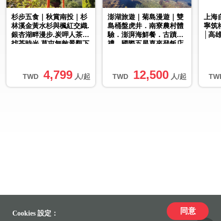
杉步五食｜秋賞南投｜杉
澎湖旅遊｜菊島漫遊｜雙
上海
林溪金黃水杉與楓紅交織.
島桶盤虎井．南寮農村體
寧筑
銀杏湖畔漫步.炭呷人茶舍
驗．澎湃海鮮餐．古蹟巡
│高
找茶時光.草屯無敵景觀下
禮．國際五星喜來登飯店
午茶.鳳凰霧屋自助餐二日
三日｜台中出發
│...
4,799
12,500
TWD
人/起
TWD
人/起
TW
同意
Cookies 設定：