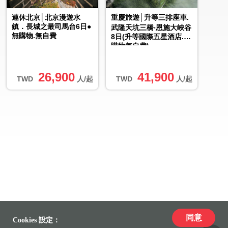
連休北京│北京漫遊水
重慶旅遊│升等三排座車.
鎮．長城之最司馬台6日●
武隆天坑三橋‧恩施大峽谷
無購物.無自費
8日(升等國際五星酒店.無
購物無自費)
26,900
41,900
TWD
人/起
TWD
人/起
同意
Cookies 設定：