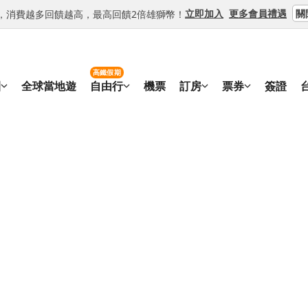
關
立即加入
更多會員禮遇
等級，消費越多回饋越高，最高回饋2倍雄獅幣！
高鐵假期
團
全球當地遊
自由行
機票
訂房
票券
簽證