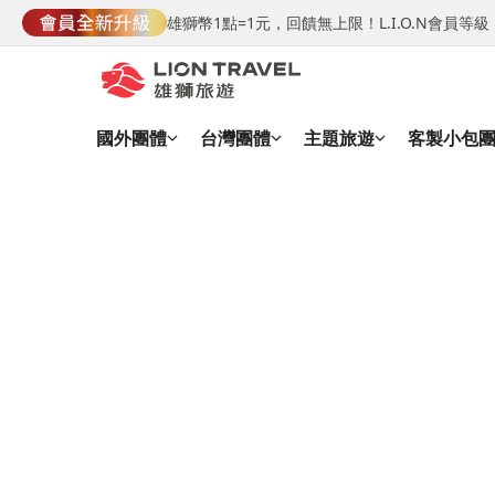
雄獅幣1點=1元，回饋無上限！L.I.O.N會員
國外團體
台灣團體
主題旅遊
客製小包