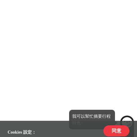
我可以幫忙摘要行程
特色~
同意
LiLi
Cookies 設定：