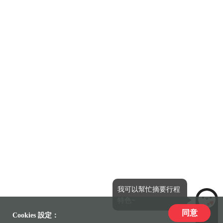
我可以幫忙摘要行程
特色~
同意
LiLi
Cookies 設定：