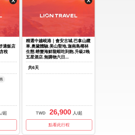
精選中越峴港｜會安古城.巴拿山纜
橋舒適飯店
車.奧黛體驗.美山聖地.迦南島椰林
含稅
生態.螃蟹海鮮龍蝦吃到飽.升級2晚
五星酒店.無購物六日...
共
6
天
惠
26,900
人/起
TWD
人/起
點看此行程