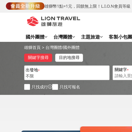
雄獅幣1點=1元，回饋無上限！L.I.O.N會員
國外團體
台灣團體
主題旅遊
客製小包
雄獅首頁
>
台灣團體
/
國外團體
關鍵字搜尋
目的地搜尋
關鍵字
出發地
不限
只找成行
只找可報名