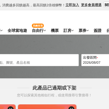
關
立即加入
更多會員禮遇
等級，消費越多回饋越高，最高回饋2倍雄獅幣！
高鐵假期
團
全球當地遊
自由行
機票
訂房
票券
簽證
出發區間
此產品已過期或下架
您可以探索其他相似行程，或使用搜尋引擎搜尋！