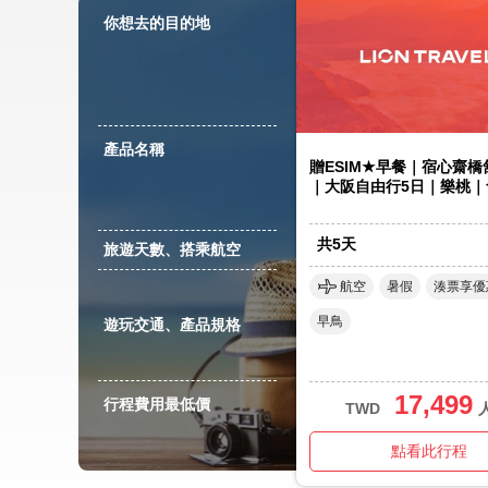
你想去的目的地
產品名稱
贈ESIM★早餐｜宿心齋
｜大阪自由行5日｜樂桃｜
共
5
天
旅遊天數、搭乘航空
航空
暑假
湊票享優
早鳥
遊玩交通、產品規格
17,499
行程費用最低價
TWD
點看此行程