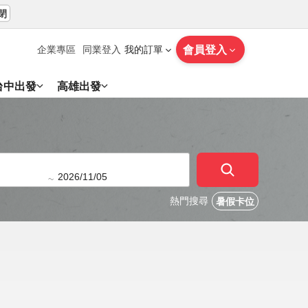
閉
會員登入
企業專區
同業登入
我的訂單
台中出發
高雄出發
~
熱門搜尋
暑假卡位