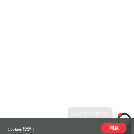
我可以幫忙摘要行程
特色~
同意
LiLi
Cookies 設定：