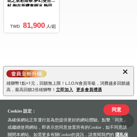
花之里彩燈祭.夢幻雙合掌
村.御在所纜車樹冰.熱田
神宮五日｜高雄大阪來回
81,900
TWD
人/起
雄獅幣1點=1元，回饋無上限！L.I.O.N會員等級，消費越多回饋越
高，最高回饋2倍雄獅幣！
立即加入
更多會員禮遇
同意
Cookies 設定：
為確保網站正常運行並為您提供更好的網站體驗。點擊「同意」
收藏
或繼續使用網站，即表示您同意放置所有的Cookie，如不同意請
關閉本網站。如需更多有關Cookie的資訊，請查閱我們的
隱私保