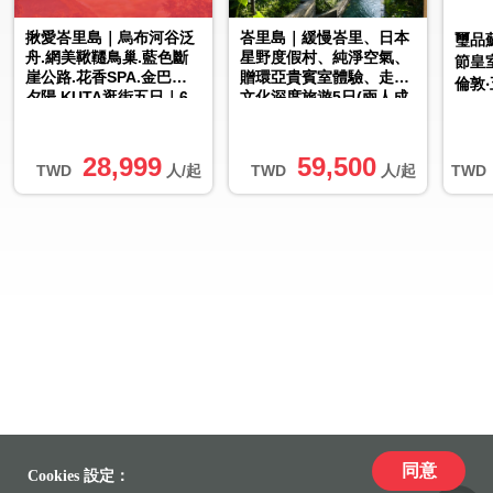
揪愛峇里島｜烏布河谷泛
峇里島｜緩慢峇里、日本
璽品
舟.網美鞦韆鳥巢.藍色斷
星野度假村、純淨空氣、
節皇
崖公路.花香SPA.金巴蘭
贈環亞貴賓室體驗、走入
倫敦
夕陽.KUTA逛街五日｜6
文化深度旅遊5日(兩人成
人成行
行)
28,999
59,500
TWD
人/起
TWD
人/起
TWD
同意
Cookies 設定：