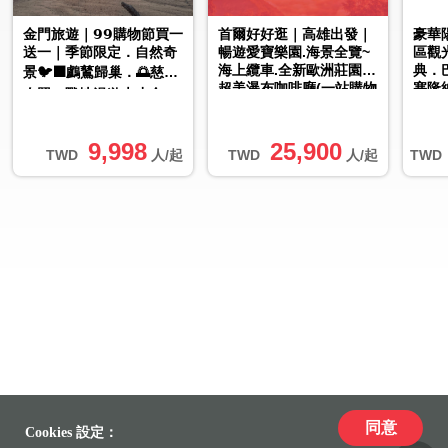
金門旅遊｜𝟵𝟵購物節買一
首爾好好逛｜高雄出發｜
豪華
送一｜季節限定．自然奇
暢遊愛寶樂園.海景全覽~
區觀
海上纜車.全新歐洲莊園.
典．
景🐦‍⬛鸕鶿歸巢．🌅慈湖
超美瀑布咖啡廳(一站購物
塞隆
夕照．戰地漫遊大小金3
彩妝)5日
日｜台中出發
9,998
25,900
TWD
人/起
TWD
人/起
TWD
同意
Cookies 設定：