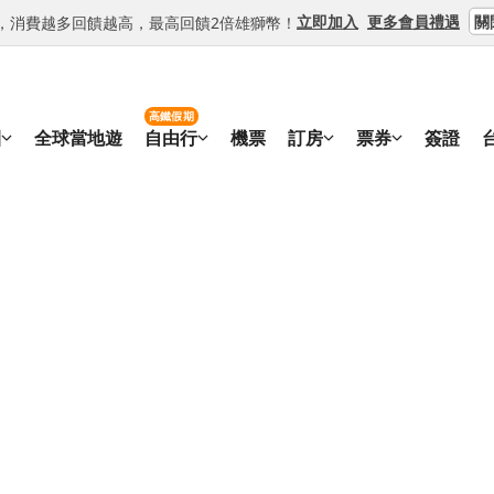
關
立即加入
更多會員禮遇
等級，消費越多回饋越高，最高回饋2倍雄獅幣！
高鐵假期
團
全球當地遊
自由行
機票
訂房
票券
簽證