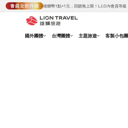
雄獅幣1點=1元，回饋無上限！L.I.O.N會員
國外團體
台灣團體
主題旅遊
客製小包