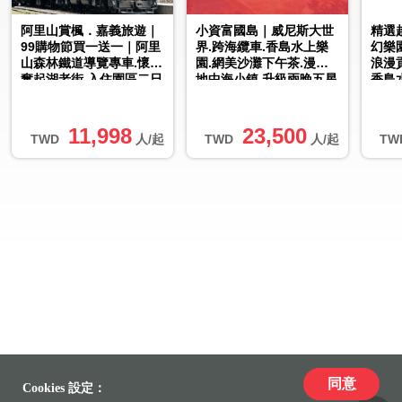
阿里山賞楓．嘉義旅遊｜
小資富國島｜威尼斯大世
精選
99購物節買一送一｜阿里
界.跨海纜車.香島水上樂
幻樂
山森林鐵道導覽專車.懷舊
園.網美沙灘下午茶.漫遊
浪漫
奮起湖老街.入住園區二日
地中海小鎮.升級兩晚五星
香島
｜中部出發
五日｜無購物.直飛免簽證
下午
直...
11,998
23,500
TWD
人/起
TWD
人/起
TW
同意
Cookies 設定：