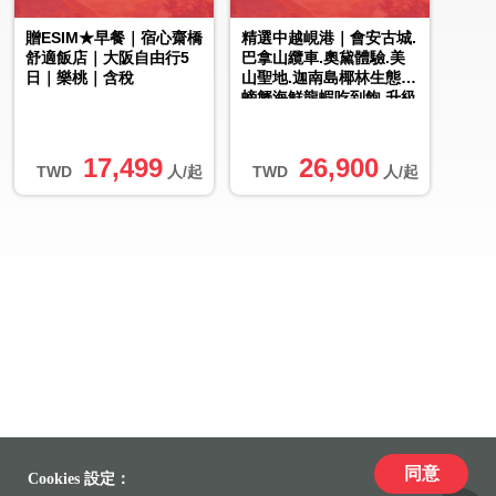
贈ESIM★早餐｜宿心齋橋
精選中越峴港｜會安古城.
舒適飯店｜大阪自由行5
巴拿山纜車.奧黛體驗.美
日｜樂桃｜含稅
山聖地.迦南島椰林生態.
螃蟹海鮮龍蝦吃到飽.升級
2晚五星酒店.無購物六
日...
17,499
26,900
TWD
人/起
TWD
人/起
同意
Cookies 設定：