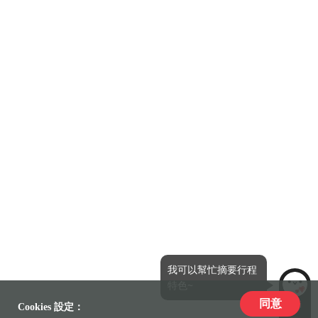
我可以幫忙摘要行程
特色~
同意
LiLi
Cookies 設定：