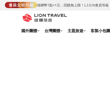
雄獅幣1點=1元，回饋無上限！L.I.O.N會員
國外團體
台灣團體
主題旅遊
客製小包