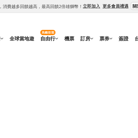
關
立即加入
更多會員禮遇
等級，消費越多回饋越高，最高回饋2倍雄獅幣！
高鐵假期
團
全球當地遊
自由行
機票
訂房
票券
簽證