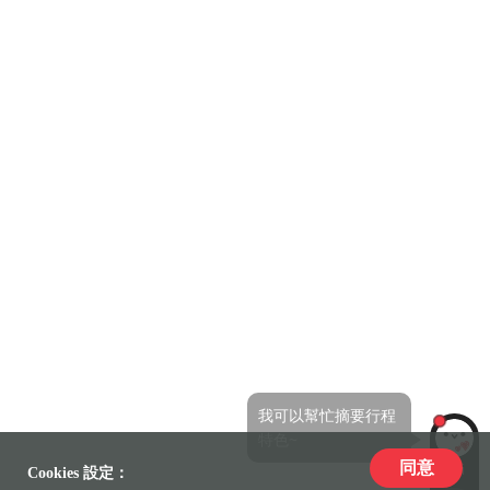
我可以幫忙摘要行程
特色~
同意
LiLi
Cookies 設定：