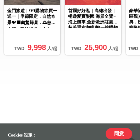
金門旅遊｜𝟵𝟵購物節買一
首爾好好逛｜高雄出發｜
豪華
送一｜季節限定．自然奇
暢遊愛寶樂園.海景全覽~
區觀
海上纜車.全新歐洲莊園.
典．
景🐦‍⬛鸕鶿歸巢．🌅慈湖
超美瀑布咖啡廳(一站購物
塞隆
夕照．戰地漫遊大小金3
彩妝)5日
日｜台中出發
9,998
25,900
TWD
人/起
TWD
人/起
TWD
同意
Cookies 設定：