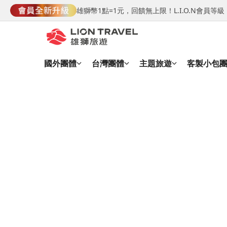
雄獅幣1點=1元，回饋無上限！L.I.O.N會員
國外團體
台灣團體
主題旅遊
客製小包