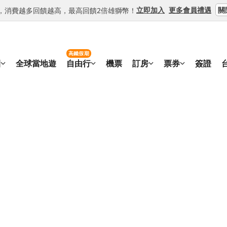
關
立即加入
更多會員禮遇
等級，消費越多回饋越高，最高回饋2倍雄獅幣！
高鐵假期
團
全球當地遊
自由行
機票
訂房
票券
簽證