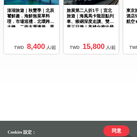
澎湖旅遊｜秋豐季｜北辰
旅展第二人折1千｜宜北
東京旅
饕鮮趣．海鮮無菜單料
旅遊｜海風馬卡龍甜點列
酒店
理．市場巡禮．北環跨海
車、猴硐深度走讀、雙五
航空
大橋．二崁古厝漫遊．星
星三日遊｜高雄台南出發
級品牌飯店三日｜台中出
發
8,400
15,800
TWD
人/起
TWD
人/起
TW
同意
Cookies 設定：