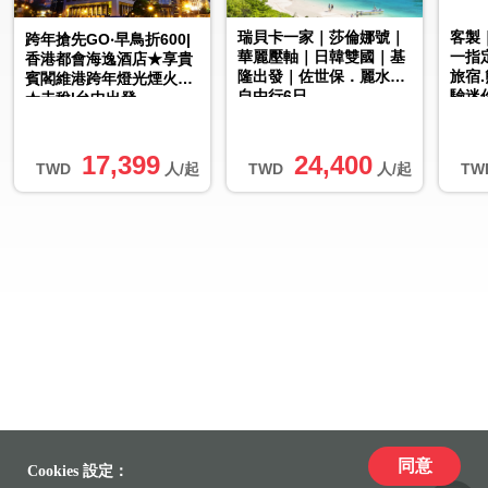
瑞貝卡一家｜莎倫娜號｜
客製
跨年搶先GO‧早鳥折600|
華麗壓軸｜日韓雙國｜基
一指
香港都會海逸酒店★享貴
隆出發｜佐世保．麗水｜
旅宿
賓閣維港跨年燈光煙火秀
自由行6日
驗迷
★未稅|台中出發
車】
票
17,399
24,400
TWD
人/起
TWD
人/起
TW
同意
Cookies 設定：