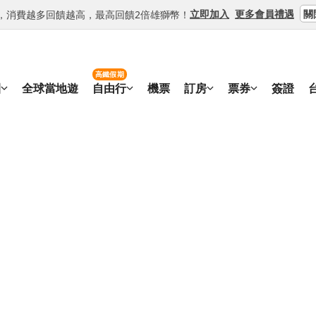
關
立即加入
更多會員禮遇
等級，消費越多回饋越高，最高回饋2倍雄獅幣！
高鐵假期
團
全球當地遊
自由行
機票
訂房
票券
簽證