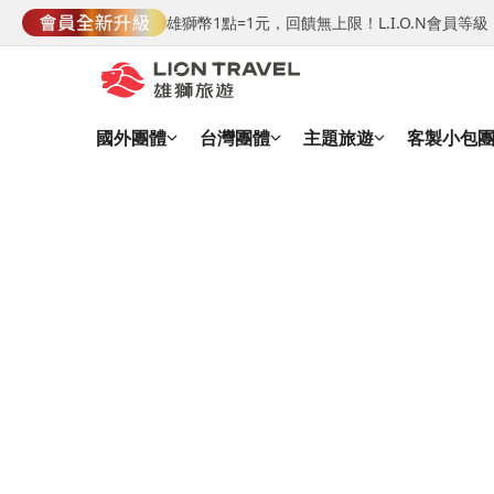
雄獅幣1點=1元，回饋無上限！L.I.O.N會員
國外團體
台灣團體
主題旅遊
客製小包