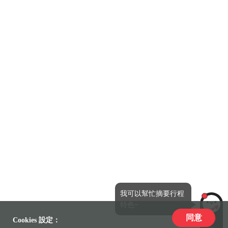
我可以幫忙摘要行程
特色~
同意
LiLi
Cookies 設定：