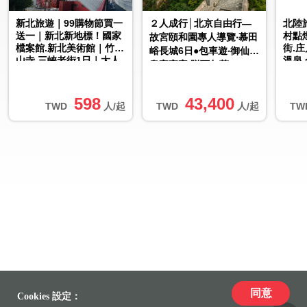
新北旅遊｜99購物節買一
２人成行│北京自由行—
北陸
送一｜新北新地標！國家
村點
故宮頤和園專人導覽‧慕田
檔案館.新北美術館｜竹林
街.
峪長城6日●包車遊‧御仙都
山寺.三峽老街1日｜大人
溫泉
皇家宮宴‧贈下午茶
囝仔
五日
回
598
43,400
TWD
人/起
TWD
人/起
TW
同意
Cookies 設定：