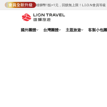
雄獅幣1點=1元，回饋無上限！L.I.O.N會員
國外團體
台灣團體
主題旅遊
客製小包