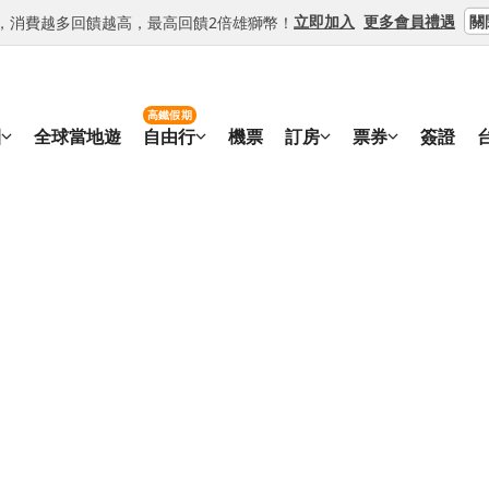
關
立即加入
更多會員禮遇
等級，消費越多回饋越高，最高回饋2倍雄獅幣！
高鐵假期
團
全球當地遊
自由行
機票
訂房
票券
簽證