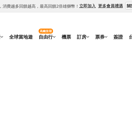
關
立即加入
更多會員禮遇
等級，消費越多回饋越高，最高回饋2倍雄獅幣！
高鐵假期
團
全球當地遊
自由行
機票
訂房
票券
簽證