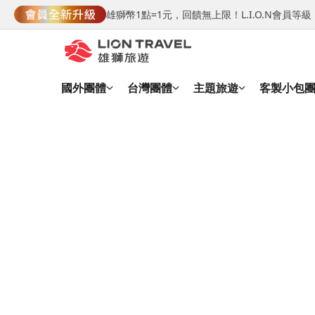
雄獅幣1點=1元，回饋無上限！L.I.O.N會員
國外團體
台灣團體
主題旅遊
客製小包