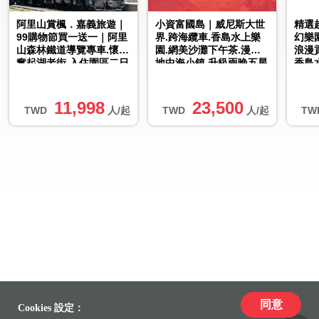
阿里山賞楓．嘉義旅遊｜
小資富國島｜威尼斯大世
精選
99購物節買一送一｜阿里
界.跨海纜車.香島水上樂
幻樂
山森林鐵道導覽專車.懷舊
園.網美沙灘下午茶.漫遊
浪漫
奮起湖老街.入住園區二日
地中海小鎮.升級兩晚五星
香島
｜中部出發
五日｜無購物.直飛免簽證
下午
直...
11,998
23,500
TWD
人/起
TWD
人/起
TW
同意
Cookies 設定：