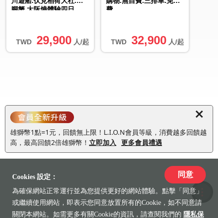
川遊船.伏見稻荷大社.長
購物.無自費.三排車.免小
腳蟹.大阪燒體驗四日
費
29,900
32,900
TWD
人/起
TWD
人/起
雄獅幣1點=1元，回饋無上限！L.I.O.N會員等級，消費越多回饋越
高，最高回饋2倍雄獅幣！
立即加入
更多會員禮遇
同意
Cookies 設定：
為確保網站正常運行並為您提供更好的網站體驗。點擊「同意」
收藏
或繼續使用網站，即表示您同意放置所有的Cookie，如不同意請
關閉本網站。如需更多有關Cookie的資訊，請查閱我們的
隱私保