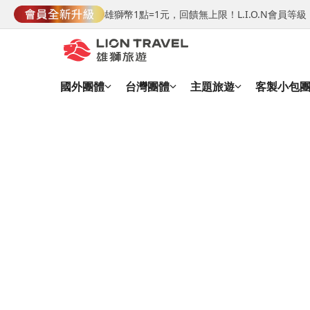
雄獅幣1點=1元，回饋無上限！L.I.O.N會員
國外團體
台灣團體
主題旅遊
客製小包