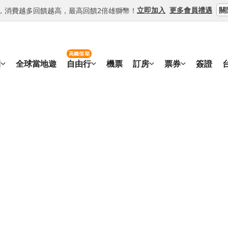
關
立即加入
更多會員禮遇
等級，消費越多回饋越高，最高回饋2倍雄獅幣！
高鐵假期
團
全球當地遊
自由行
機票
訂房
票券
簽證