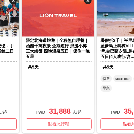
限定北海道旅遊｜全程無自理餐｜
暑假折2千｜峇里
記憶．手
函館千萬夜景.企鵝遊行.浪漫小樽.
藍夢島上獨棟VIL
賓館二日
三大螃蟹.四晚溫泉五日｜保住一晚
灣,金巴蘭夕陽,
五星
五日(4人成行/含..
共
5
天
共
5
天
特選
smart tour
早鳥
31,888
35
人/起
TWD
人/起
TWD
點看此行程
點看