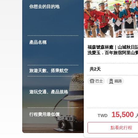
你想去的目的地
產品名稱
福森號森林癒｜山城秋日
洗愛玉．百年旅宿阿里山
共
2
天
旅遊天數、搭乘航空
巴士
鐵路
遊玩交通、產品規格
15,500
行程費用最低價
TWD
點看此行程