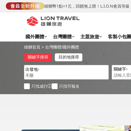
雄獅幣1點=1元，回饋無上限！L.I.O.N會員
國外團體
台灣團體
主題旅遊
客製小包
雄獅首頁
>
台灣團體
/
國外團體
關鍵字搜尋
目的地搜尋
關鍵字
出發地
不限
只找成行
只找可報名