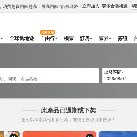
關
立即加入
更多會員禮遇
等級，消費越多回饋越高，最高回饋2倍雄獅幣！
高鐵假期
團
全球當地遊
自由行
機票
訂房
票券
簽證
出發區間
此產品已過期或下架
您可以探索其他相似行程，或使用搜尋引擎搜尋！