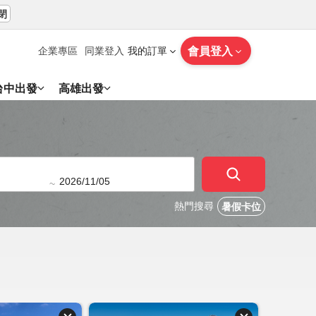
閉
會員登入
企業專區
同業登入
我的訂單
台中出發
高雄出發
~
熱門搜尋
暑假卡位