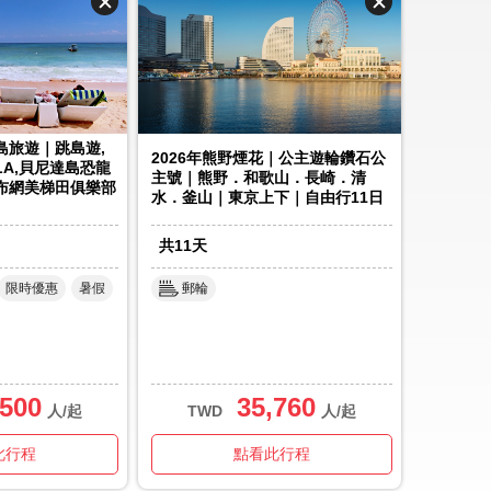
島旅遊｜跳島遊,
2026年熊野煙花｜公主遊輪鑽石公
LA,貝尼達島恐龍
主號｜熊野．和歌山．長崎．清
烏布網美梯田俱樂部
水．釜山｜東京上下｜自由行11日
.
共
11
天
限時優惠
暑假
郵輪
,500
35,760
人/起
TWD
人/起
此行程
點看此行程