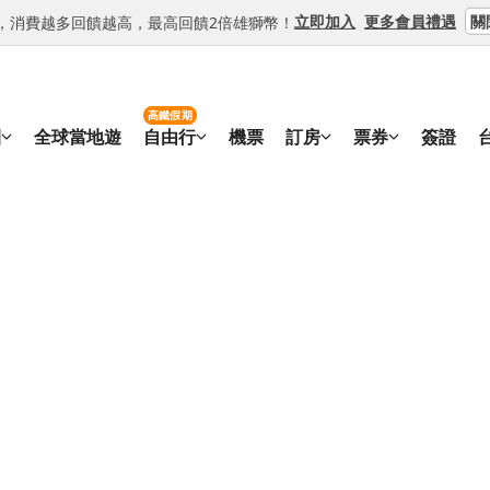
關
立即加入
更多會員禮遇
等級，消費越多回饋越高，最高回饋2倍雄獅幣！
高鐵假期
團
全球當地遊
自由行
機票
訂房
票券
簽證