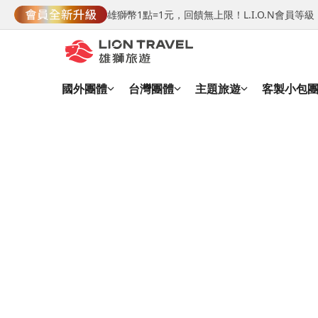
雄獅幣1點=1元，回饋無上限！L.I.O.N會員
國外團體
台灣團體
主題旅遊
客製小包