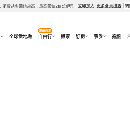
關
立即加入
更多會員禮遇
等級，消費越多回饋越高，最高回饋2倍雄獅幣！
高鐵假期
團
全球當地遊
自由行
機票
訂房
票券
簽證