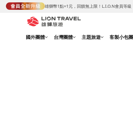
雄獅幣1點=1元，回饋無上限！L.I.O.N會員
國外團體
台灣團體
主題旅遊
客製小包