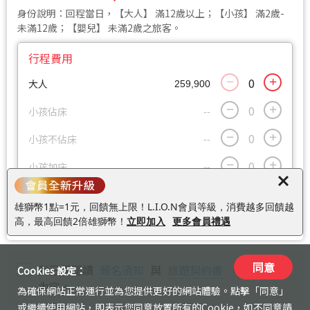
身份說明：回程當日，【大人】 滿12歲以上；【小孩】 滿2歲-
未滿12歲；【嬰兒】 未滿2歲之旅客。
行程費用
大人
259,900
小孩佔床
--
小孩不佔床
--
小孩加床
--
嬰兒
--
雄獅幣1點=1元，回饋無上限！L.I.O.N會員等級，消費越多回饋越
高，最高回饋2倍雄獅幣！
立即加入
更多會員禮遇
同意
我已經閱讀
報名須知
與
旅遊契約書
，並同意其
Cookies 設定：
內容。
為確保網站正常運行並為您提供更好的網站體驗。點擊「同意」
或繼續使用網站，即表示您同意放置所有的Cookie，如不同意請