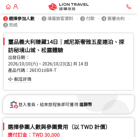
選擇參加人數
填寫旅客資料
付款
簽署合約
1
2
3
4
完成
5
璽品義大利臻藏14日│威尼斯奢雅五星連泊、探
訪秘境山城、松露體驗
出發日期：
2026/10/10(六) ~ 2026/10/23(五) 共
14
日
產品代碼：26EIO10BR-T
航班詳情
登入會員，結束旅程後即可獲得
雄獅幣
選擇參團人數與參團費用（以 TWD 計價）
應付訂金：
TWD 30,000